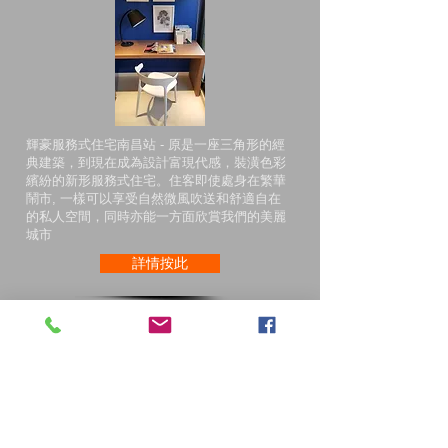
輝豪服務式住宅南昌站 - 原是一座三角形的經
典建築，到現在成為設計富現代感，裝潢色彩
繽紛的新形服務式住宅。住客即使處身在繁華
鬧市, 一樣可以享受自然微風吹送和舒適自在
的私人空間，同時亦能一方面欣賞我們的美麗
城市
詳情按此
輝豪服務式住宅南昌站
香港九龍深水埗南昌街 14號
電話 :
+852 3979 8588
/
6311 2010
傳真 :
+852 3979 8500
電郵 :
info@miacasaapt.com.hk